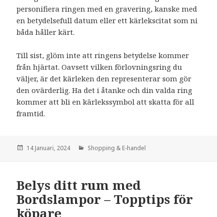
personifiera ringen med en gravering, kanske med
en betydelsefull datum eller ett kärlekscitat som ni
båda håller kärt.
Till sist, glöm inte att ringens betydelse kommer
från hjärtat. Oavsett vilken förlovningsring du
väljer, är det kärleken den representerar som gör
den ovärderlig. Ha det i åtanke och din valda ring
kommer att bli en kärlekssymbol att skatta för all
framtid.
den
14 Januari, 2024
Kategorier:
Shopping & E-handel
Belys ditt rum med
Bordslampor – Topptips för
köpare