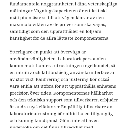
fundamentala noggrannheten i dina vetenskapliga
mätningar. Vägningskapaciteten är ett kritiskt
mått; du måste se till att vågen klarar av den
maximala vikten av de prover som ska vägas,
samtidigt som den upprätthåller en följsam
känslighet för de allra lättaste komponenterna.
Ytterligare en punkt att överväga är
användarvänligheten. Laboratoriepersonalen
kommer att hantera utrustningen regelbundet, så
en intuitiv och lättförståelig användarinterface är
av stor vikt. Kalibrering och justering bör också
vara enkla att utföra för att upprätthålla enhetens
precision över tiden. Komponenternas hållbarhet
och den tekniska support som tillverkaren erbjuder
är andra nyckelfaktorer. En pålitlig tillverkare av
laboratorieutrustning bör alltid ha en tillgänglig
och kunnig kundtjänst. Glöm inte att även
undersöka om det finns tillräckligt med