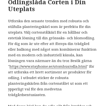
Odlingslåda Corten i Din
Uteplats
Utforska den senaste trenden med robusta och
stilfulla planteringskärl som är perfekta för din
uteplats. Välj cortenstålkärl för en hållbar och
estetisk lösning till din grönsaks- och blomodling.
För dig som är ute efter att förnya din trädgård
eller balkong med något som kombinerar funktion
med en modern och industriell känsla, kan
lösningen vara närmare än du tror. Besök gärna
"
https://www.stayhome.se/utomhus/odla.html
" för
att utforska ett brett sortiment av produkter för
odling. I utbudet sticker de robusta
planteringskärlen från cortenstålet ut som ett
ypperligt val för den medvetna
trädgårdsentusiasten.
Med dessa kärl kan du odla allt från kryddor och