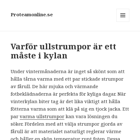
Proteamonline.se
MENY
OCH
WIDGETS
Varför ullstrumpor är ett
måste i kylan
Under vintermånaderna är inget så skönt som att
hålla tårna varma med ett par stickade strumpor
av fårull. De här mjuka och värmande
fotbeklädnaderna är perfekta för kyliga dagar. När
vinterkylan biter tag är det lika viktigt att hålla
fötterna varma som att klä på sig en tjock jacka. Ett
par
varma ullstrumpor
kan vara lösningen du
söker. Fördelen med att välja strumpor gjorda av
fårull är att materialet naturligt reglerar värme
och håller en skön temperatur runt foten. Dessa