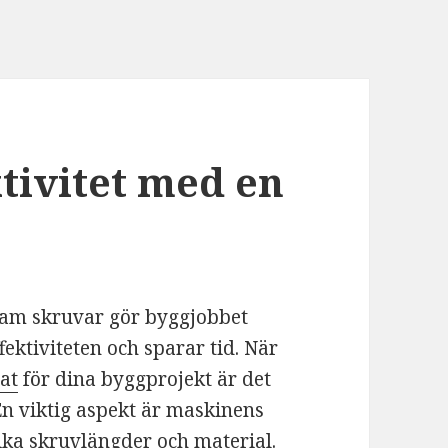
tivitet med en
ram skruvar gör byggjobbet
ektiviteten och sparar tid. När
at
för dina byggprojekt är det
 En viktig aspekt är maskinens
lika skruvlängder och material.