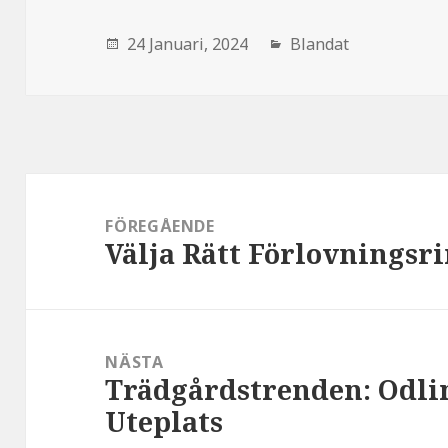
den
24 Januari, 2024
Blandat
Inläggsnavigering
FÖREGÅENDE
Välja Rätt Förlovningsri
:
NÄSTA
Trädgårdstrenden: Odlin
:
Uteplats