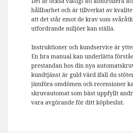
Det är också viktigt att kontrollera a
hållbarhet och är tillverkat av kvalite
att det står emot de krav som svåråt
utfordrande miljöer kan ställa.
Instruktioner och kundservice är ytt
En bra manual kan underlätta förstå
prestandan hos din nya automatskru
kundtjänst är guld värd ifall du stöte
jämföra omdömen och recensioner kan
skruvautomat som bäst uppfyllt andra
vara avgörande för ditt köpbeslut.