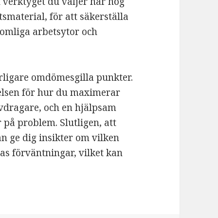
tt verktyget du väljer har hög
tsmaterial, för att säkerställa
komliga arbetsytor och
erligare omdömesgilla punkter.
elsen för hur du maximerar
vdragare, och en hjälpsam
r på problem. Slutligen, att
 ge dig insikter om vilken
s förväntningar, vilket kan